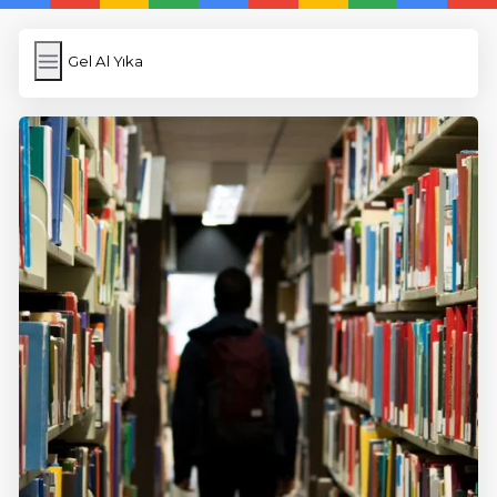
Gel Al Yıka
Gel Al Yıka
İngilizce Kelimeler
Subir Imagen
Wordpress Cache
Anasayfa
5 Günde İngilizce
İngilizce
Dil Eğitimi
En Hızlı İngilizce
En Kolay İngilizce