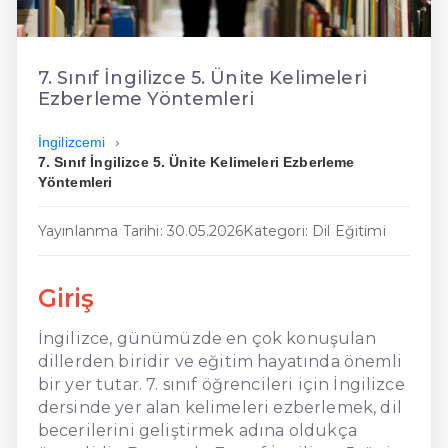
En Ucuz İngilizce
En Uygun İngilizce
7. Sınıf İngilizce 5. Ünite Kelimeleri
Ezberleme Yöntemleri
Hızlı İngilizce
İngilizcemi
7. Sınıf İngilizce 5. Ünite Kelimeleri Ezberleme
Yöntemleri
Yayınlanma Tarihi: 30.05.2026
Kategori: Dil Eğitimi
Giriş
İngilizce, günümüzde en çok konuşulan
dillerden biridir ve eğitim hayatında önemli
bir yer tutar. 7. sınıf öğrencileri için İngilizce
dersinde yer alan kelimeleri ezberlemek, dil
becerilerini geliştirmek adına oldukça