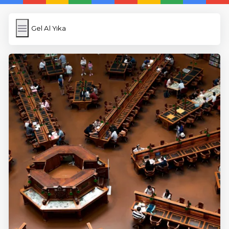
Gel Al Yıka
Gel Al Yıka
İngilizce Kelimeler
Subir Imagen
Wordpress Cache
Anasayfa
5 Günde İngilizce
İngilizce
Dil Eğitimi
En Hızlı İngilizce
En Kolay İngilizce