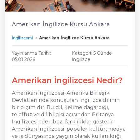
En Ucuz İngilizce
En Uygun İngilizce
Amerikan İngilizce Kursu Ankara
Hızlı İngilizce
İngilizcemi
Amerikan İngilizce Kursu Ankara
Yayınlanma Tarihi:
Kategori: 5 Günde
05.01.2026
İngilizce
Amerikan İngilizcesi Nedir?
Amerikan İngilizcesi, Amerika Birleşik
Devletleri'nde konuşulan İngilizce dilinin
bir biçimidir. Bu dil, kelime dağarcığı,
telaffuz ve dil bilgisi açısından Britanya
İngilizcesinden bazı farklılıklar gösterir.
Amerikan İngilizcesi, popüler kültür, medya
ve iş dünyasında yaygın olarak kullanıldığı