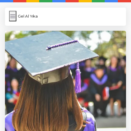
Gel Al Yıka
Gel Al Yıka
İngilizce Kelimeler
Subir Imagen
Wordpress Cache
Anasayfa
5 Günde İngilizce
İngilizce
Dil Eğitimi
En Hızlı İngilizce
En Kolay İngilizce