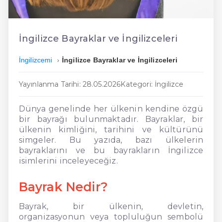
En Ucuz İngilizce
En Uygun İngilizce
İngilizce Bayraklar ve İngilizceleri
Hızlı İngilizce
İngilizcemi
İngilizce Bayraklar ve İngilizceleri
Yayınlanma Tarihi: 28.05.2026
Kategori: İngilizce
Dünya genelinde her ülkenin kendine özgü
bir bayrağı bulunmaktadır. Bayraklar, bir
ülkenin kimliğini, tarihini ve kültürünü
simgeler. Bu yazıda, bazı ülkelerin
bayraklarını ve bu bayrakların İngilizce
isimlerini inceleyeceğiz.
Bayrak Nedir?
Bayrak, bir ülkenin, devletin,
organizasyonun veya topluluğun sembolü