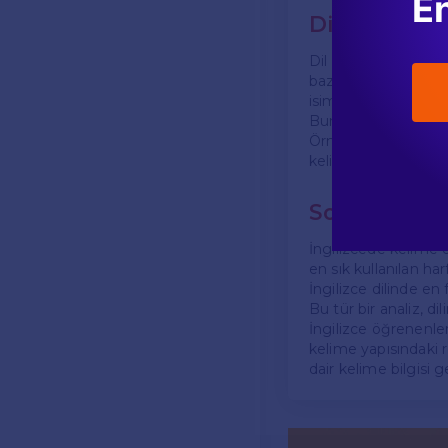
En
Dil Bilgisi 
Dil bilgisi kuralları
bazı harflerin belirl
isim tamlamaları, beli
Bunların yanı sıra, İ
Örneğin, "-ing" ile b
kelime üretmesine 
Sonuç
İngilizcede kelime d
en sık kullanılan har
İngilizce dilinde en 
Bu tür bir analiz, d
İngilizce öğrenenler 
kelime yapısındaki r
dair kelime bilgisi 