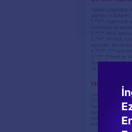
Yapılan çalışmalar, İ
sayısını ve kullanım 
1. **E**: İngilizcede
sonlarında da sıkça ku
2. **T**: İkinci sırad
3. **A**: "A" harfi, 
açısından da oldukç
4. **O**: "O" harfi, 
5. **I**: "I" harfi de
Bu harfler, İngilizce
ve bu durum dilin di
Harflerin K
İn
Her harfin kelime ür
Örneğin, bazı harfler
E
harflerle daha fazla
Ayrıca, bazı harfler 
En
kelimelerin başında s
katmak için kullanılı