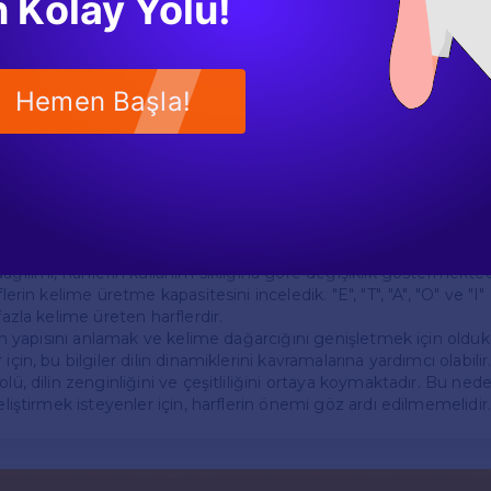
 Kolay Yolu!
ve Harf Dağılımı
 da harflerin kelime üretme kapasitesini etkileyen bir diğer faktörd
i gramer yapılarında daha sık yer aldığı görülmektedir. Örneğin, fii
Hemen Başla!
rli harflerin kullanımını artırabilir.
ngilizce'de sıkça kullanılan bazı kelime yapıları da harflerin dağılımı
iten fiiller veya "-ed" ile biten geçmiş zaman formları, belirli harf
sebep olur.
ağılımı, harflerin kullanım sıklığına göre değişiklik göstermekted
flerin kelime üretme kapasitesini inceledik. "E", "T", "A", "O" ve "I" 
fazla kelime üreten harflerdir.
ilin yapısını anlamak ve kelime dağarcığını genişletmek için oldukç
için, bu bilgiler dilin dinamiklerini kavramalarına yardımcı olabilir
olü, dilin zenginliğini ve çeşitliliğini ortaya koymaktadır. Bu nede
geliştirmek isteyenler için, harflerin önemi göz ardı edilmemelidir