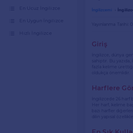
En Ucuz İngilizce
İngilizcemi
İngiliz
En Uygun İngilizce
Yayınlanma Tarihi: 
Hızlı İngilizce
Giriş
İngilizce, dünya ge
sahiptir. Bu yazıda,
fazla kelime ürettiğ
oldukça önemlidir.
Harflere Gö
İngilizcede 26 harf 
Her harf, kelime başı
bazı harfler diğerle
dilin yapısal özellikleri
En Sık Kulla