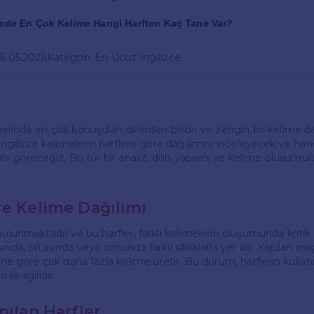
cede En Çok Kelime Hangi Harften Kaç Tane Var?
06.05.2026
Kategori: En Ucuz İngilizce
nelinde en çok konuşulan dillerden biridir ve zengin bir kelime d
 İngilizce kelimelerin harflere göre dağılımını inceleyecek ve han
ini göreceğiz. Bu tür bir analiz, dilin yapısını ve kelime oluşumu
re Kelime Dağılımı
bulunmaktadır ve bu harfler, farklı kelimelerin oluşumunda kritik b
nda, ortasında veya sonunda farklı sıklıklarla yer alır. Yapılan ara
rine göre çok daha fazla kelime üretir. Bu durum, harflerin kullanı
 ile ilgilidir.
nılan Harfler