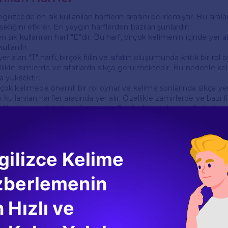
ngilizcede en sık kullanılan harflerin sırasını belirlemiştir. Bu sıra
sıklığını etkiler. En yaygın harflerden bazıları şunlardır:
 en sık kullanılan harf "E"dir. Bu harf, birçok kelimenin içinde yer a
llanılır.
a yer alan "T" harfi, birçok fiilin ve sıfatın oluşumunda kritik bir ro
özellikle isimlerde ve sıfatlarda sıkça görülmektedir. Bu nedenle ke
a yüksektir.
birçok kelimede önemli bir rol oynar ve kelime sonlarında sıkça yer 
 sık kullanılan harfler arasında yer alır. Özellikle zamirlerde ve bazı f
 dilinde en çok kelime üreten harflerdir. Ancak, her harfin kelime s
namik yapısına bağlı olarak değişkenlik gösterebilir.
elime Üretme Kapasitesi
gilizce Kelime
etme kapasitesi, o harfin bulunduğu kelime türlerine ve yapısına
 daha fazla sesli harf ile birlikte kullanılma eğilimindeyken, bazıl
zberlemenin
 yer alır. Bu durum, kelime türetme ve kelime oluşum kurallarını e
belirli sözcük köklerinde daha sık görülür. Örneğin, "un-", "re-", "in
 Hızlı ve
ıkça yer alır ve bu durum kelime sayısını artırabilir. Bu önekler, 
r ve bu da harflerin kelime üretimindeki rolünü artırır.