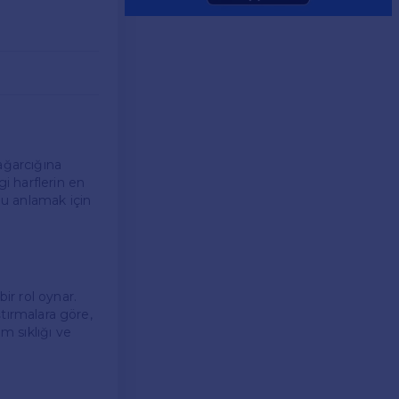
ağarcığına
gi harflerin en
nu anlamak için
ir rol oynar.
ştırmalara göre,
m sıklığı ve