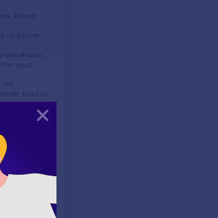
lama, kelime
lır ve kelime
l oynamaktadır.
lime sayısı
alır.
iillerde bulunur.
ayısı farklıdır
Kapat
 bağlıdır.
arı sessiz
tkileyebilir.
-" gibi önekler,
farklı anlamlar