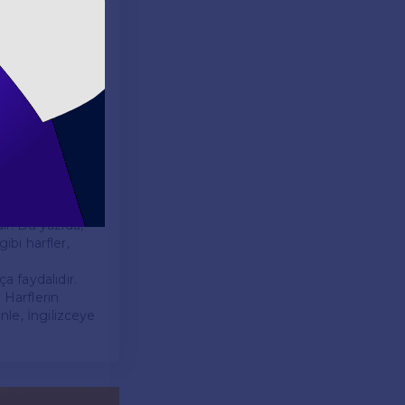
ür. İngilizcede
l çekimleri ve
nı etkiler.
lerin daha fazla
ir. Bu yazıda,
gibi harfler,
a faydalıdır.
. Harflerin
nle, İngilizceye
.