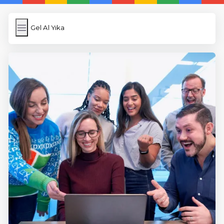
Gel Al Yıka
Gel Al Yıka
İngilizce Kelimeler
Subir Imagen
Wordpress Cache
Anasayfa
5 Günde İngilizce
İngilizce
Dil Eğitimi
En Hızlı İngilizce
En Kolay İngilizce