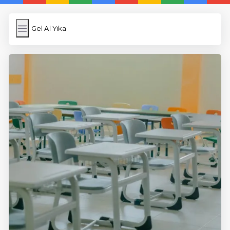
Gel Al Yıka
Gel Al Yıka
İngilizce Kelimeler
Subir Imagen
Wordpress Cache
Anasayfa
5 Günde İngilizce
İngilizce
Dil Eğitimi
En Hızlı İngilizce
En Kolay İngilizce