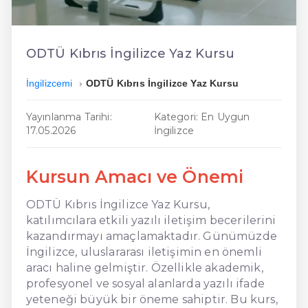
En Ucuz İngilizce
En Uygun İngilizce
ODTÜ Kıbrıs İngilizce Yaz Kursu
Hızlı İngilizce
İngilizcemi
ODTÜ Kıbrıs İngilizce Yaz Kursu
Yayınlanma Tarihi:
Kategori: En Uygun
17.05.2026
İngilizce
Kursun Amacı ve Önemi
ODTÜ Kıbrıs İngilizce Yaz Kursu,
katılımcılara etkili yazılı iletişim becerilerini
kazandırmayı amaçlamaktadır. Günümüzde
İngilizce, uluslararası iletişimin en önemli
aracı haline gelmiştir. Özellikle akademik,
profesyonel ve sosyal alanlarda yazılı ifade
yeteneği büyük bir öneme sahiptir. Bu kurs,